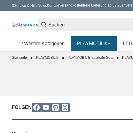
Versandkostenfreie Lieferung ab 39,95€*
Vers
Service & Hilfe
News
Kontakt
Weitere Kategorien
PLAYMOBIL®
LEG
Startseite
PLAYMOBIL®
PLAYMOBIL Ersatzteile Sets
PLAYM
FOLGEN