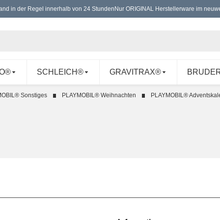
and in der Regel innerhalb von 24 Stunden
Nur ORIGINAL Herstellerware im neuwe
O®
SCHLEICH®
GRAVITRAX®
BRUDE
OBIL® Sonstiges
PLAYMOBIL® Weihnachten
PLAYMOBIL® Adventskal