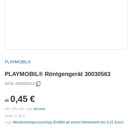
PLAYMOBIL®
PLAYMOBIL® Röntgengerät 30030563
Art.Nr.:
30030563.0
0,45 €
ab
inkl. 19% USt.
zzgl.
Versand
Netto:
0,38
€
zzgl.
Mindermengenzuschlag (Entfällt ab einem Warenwert von 5,01 Euro)